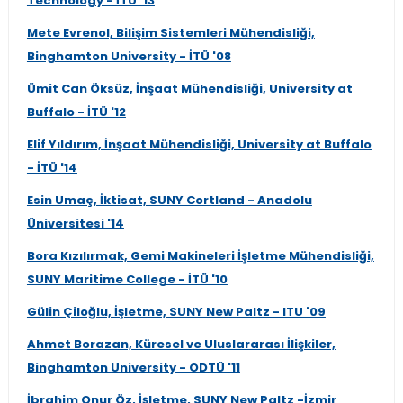
Technology - İTÜ '13
Mete Evrenol, Bilişim Sistemleri Mühendisliği,
Binghamton University - İTÜ '08
Ümit Can Öksüz, İnşaat Mühendisliği, University at
Buffalo - İTÜ '12
Elif Yıldırım, İnşaat Mühendisliği, University at Buffalo
- İTÜ '14
Esin Umaç, İktisat, SUNY Cortland - Anadolu
Üniversitesi '14
Bora Kızılırmak, Gemi Makineleri İşletme Mühendisliği,
SUNY Maritime College - İTÜ '10
Gülin Çiloğlu, İşletme, SUNY New Paltz - ITU '09
Ahmet Borazan, Küresel ve Uluslararası İlişkiler,
Binghamton University - ODTÜ '11
İbrahim Onur Öz, İşletme, SUNY New Paltz -İzmir