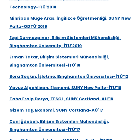
Technology-İTÜ’2018
Mihriban Müge Aras, İngilizce Öğretmenliği, SUNY New
Paltz-ODTÜ’2019
Ezgi Durmazpınar, Bilişim Sistemleri Mühendisliği,
Binghamton University-İTÜ’2019
Erman Tatar, Bilişim Sistemleri Mühendisliği,
Binghamton Üniversitesi-İTÜ'18
Bora Seçkin, İşletme, Binghamton Üniversitesi-İTÜ'12
Yavuz Alpehlivan, Ekonomi, SUNY New Paltz-İTÜ’18
Taha Eralp Derya, TESOL, SUNY Cortland-AU’18
Gizem Taş, Ekonomi, SUNY Cortland-AÜ'17
Can İğdebeli, Bilişim Sistemleri Mühendisliği,
Binghamton Üniversitesi-İTÜ'17