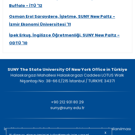
Buffalo - İTÜ '12
Osman Erol Saraydere, İşletme, SUNY New Paltz -
İzmir Ekonomi Üniversitesi '11
İpek Erkuş, İngilizce Öğretmenliği, SUNY New Paltz -
ODTÜ '10
SUNY The State University Of New York Office in Türkiye
Halaskargazi Mahallesi Halaskargazi Caddesi LOTUS Walk
Nişantaşı No: 38-66 E/215 İstanbul / TURKIYE 34371
+90 212 931 80 29
suny@suny.edu.tr
İçeriklerin kaynak gösterilmeden ve yazılı izin alınmadan kullanılması
x
yasaktır. © 2022 Tüm Hakları Saklıdır.