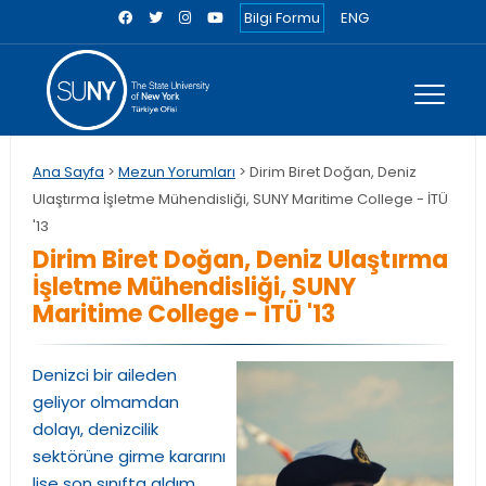
Bilgi Formu
ENG
Ana Sayfa
>
Mezun Yorumları
> Dirim Biret Doğan, Deniz
Ulaştırma İşletme Mühendisliği, SUNY Maritime College - İTÜ
'13
Dirim Biret Doğan, Deniz Ulaştırma
İşletme Mühendisliği, SUNY
Maritime College - İTÜ '13
Denizci bir aileden
geliyor olmamdan
dolayı, denizcilik
sektörüne girme kararını
lise son sınıfta aldım.