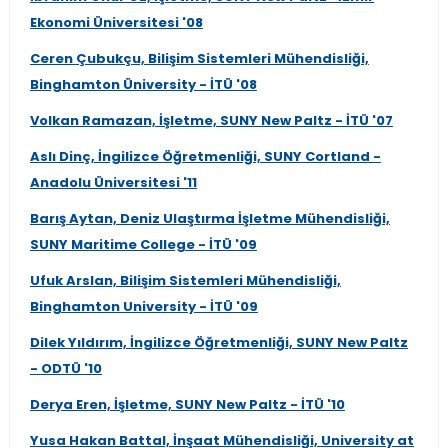
Ekonomi Üniversitesi '08
Ceren Çubukçu, Bilişim Sistemleri Mühendisliği,
Binghamton Üniversity - İTÜ '08
Volkan Ramazan, İşletme, SUNY New Paltz - İTÜ '07
Aslı Dinç, İngilizce Öğretmenliği, SUNY Cortland -
Anadolu Üniversitesi '11
Barış Aytan, Deniz Ulaştırma İşletme Mühendisliği,
SUNY Maritime College - İTÜ '09
Ufuk Arslan, Bilişim Sistemleri Mühendisliği,
Binghamton University - İTÜ '09
Dilek Yıldırım, İngilizce Öğretmenliği, SUNY New Paltz
- ODTÜ '10
Derya Eren, İşletme, SUNY New Paltz - İTÜ '10
Yusa Hakan Battal, İnşaat Mühendisliği, University at