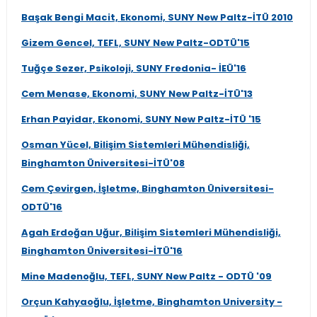
Başak Bengi Macit, Ekonomi, SUNY New Paltz-İTÜ 2010
Gizem Gencel, TEFL, SUNY New Paltz-ODTÜ'15
Tuğçe Sezer, Psikoloji, SUNY Fredonia- İEÜ'16
Cem Menase, Ekonomi, SUNY New Paltz-İTÜ'13
Erhan Payidar, Ekonomi, SUNY New Paltz-İTÜ '15
Osman Yücel, Bilişim Sistemleri Mühendisliği,
Binghamton Üniversitesi-İTÜ'08
Cem Çevirgen, İşletme, Binghamton Üniversitesi-
ODTÜ'16
Agah Erdoğan Uğur, Bilişim Sistemleri Mühendisliği,
Binghamton Üniversitesi-İTÜ'16
Mine Madenoğlu, TEFL, SUNY New Paltz - ODTÜ '09
Orçun Kahyaoğlu, İşletme, Binghamton University -