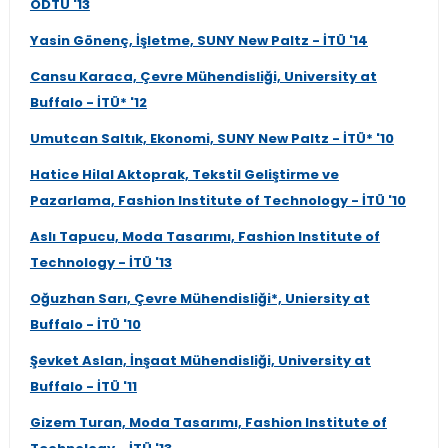
ODTÜ '13
Yasin Gönenç, İşletme, SUNY New Paltz - İTÜ '14
Cansu Karaca, Çevre Mühendisliği, University at
Buffalo - İTÜ* '12
Umutcan Saltık, Ekonomi, SUNY New Paltz - İTÜ* '10
Hatice Hilal Aktoprak, Tekstil Geliştirme ve
Pazarlama, Fashion Institute of Technology - İTÜ '10
Aslı Tapucu, Moda Tasarımı, Fashion Institute of
Technology - İTÜ '13
Oğuzhan Sarı, Çevre Mühendisliği*, Uniersity at
Buffalo - İTÜ '10
Şevket Aslan, İnşaat Mühendisliği, University at
Buffalo - İTÜ '11
Gizem Turan, Moda Tasarımı, Fashion Institute of