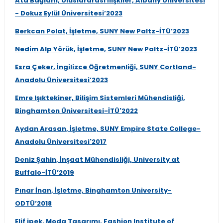
Ata Bağlam, Uluslararası İlişkiler, Albany Üniversitesi
- Dokuz Eylül Üniversitesi’2023
Berkcan Polat, İşletme, SUNY New Paltz-İTÜ’2023
Nedim Alp Yörük, İşletme, SUNY New Paltz-İTÜ’2023
Esra Çeker, İngilizce Öğretmenliği, SUNY Cortland-
Anadolu Üniversitesi’2023
Emre Işıktekiner, Bilişim Sistemleri Mühendisliği,
Binghamton Üniversitesi-İTÜ'2022
Aydan Arasan, İşletme, SUNY Empire State College-
Anadolu Üniversitesi'2017
Deniz Şahin, İnşaat Mühendisliği, University at
Buffalo-İTÜ’2019
Pınar İnan, İşletme, Binghamton University-
ODTÜ’2018
Elif ipek, Moda Tasarımı, Fashion Institute of