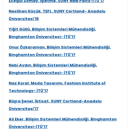
Ecegül Somay, İşletme, SUNY New Paltz-İTÜ'17
Neslihan Küçük, TEFL, SUNY Cortland- Anadolu
Üniversitesi'15
Yiğit Güllü, Bilişim Sistemleri Mühendisliği,
Binghamton Üniversitesi- İTÜ'17
Onur Özkaraman, Bilişim Sistemleri Mühendisliği,
Binghamton Üniversitesi- İTÜ'17
Nebi Aydın, Bilişim Sistemleri Mühendisliği,
Binghamton Üniversitesi- İTÜ'17
Naz Koral, Moda Tasarımı, Fashion Institute of
Technology- İTÜ'17
Büşra Şenel, İktisat, SUNY Cortland-Anadolu
Üniversitesi'17
Ali Eker, Bilişim Sistemleri Mühendisliği, Binghamton
Üniversitesi-İTÜ'17