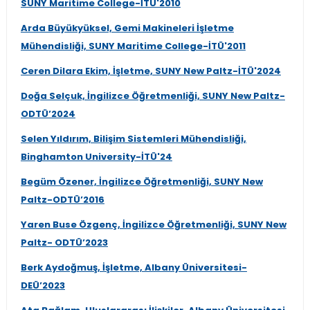
SUNY Maritime College-İTÜ'2010
Arda Büyükyüksel, Gemi Makineleri İşletme
Mühendisliği, SUNY Maritime College-İTÜ'2011
Ceren Dilara Ekim, İşletme, SUNY New Paltz-İTÜ'2024
Doğa Selçuk, İngilizce Öğretmenliği, SUNY New Paltz-
ODTÜ’2024
Selen Yıldırım, Bilişim Sistemleri Mühendisliği,
Binghamton University-İTÜ'24
Begüm Özener, İngilizce Öğretmenliği, SUNY New
Paltz-ODTÜ’2016
Yaren Buse Özgenç, İngilizce Öğretmenliği, SUNY New
Paltz- ODTÜ’2023
Berk Aydoğmuş, İşletme, Albany Üniversitesi-
DEÜ’2023