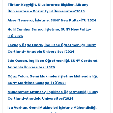
Türkan Koçyiğit, Uluslararası İlişkiler, Albany
Üniversitesi - Dokuz Eylül Üniversitesi’2025
Aksel Semerci, İşletme, SUNY New Paltz-İTÜ'2024
Halil Cumhur Sarıca, İşletme, SUNY New Paltz-
İTÜ'2025
Zeynep Özge Elmas, İngilizce Öğretmenliği, SUNY
Cortland- Anadolu Üniversitesi’2024
Eda Özcan, İngilizce Öğretmenliği, SUNY Cortland,
Anadolu Üniversitesi’2025
Oğuz Tolun, Gemi Makineleri İşletme Mühendisliği,
SUNY Maritime College-İTÜ'2021
Muhammet Altunsoy, İngilizce Öğretmenliği, Suny
Cortland-Anadolu Üniversitesi'2024
İsa Varhan, Gemi Makineleri İşletme Mühendisliği,