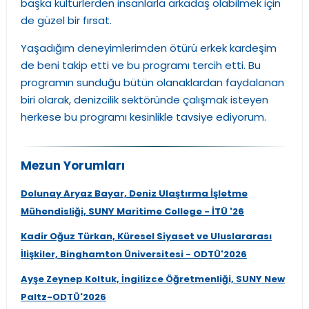
başka kültürlerden insanlarla arkadaş olabilmek için
de güzel bir fırsat.
Yaşadığım deneyimlerimden ötürü erkek kardeşim
de beni takip etti ve bu programı tercih etti. Bu
programın sunduğu bütün olanaklardan faydalanan
biri olarak, denizcilik sektöründe çalışmak isteyen
herkese bu programı kesinlikle tavsiye ediyorum.
Mezun Yorumları
Dolunay Aryaz Bayar, Deniz Ulaştırma İşletme
Mühendisliği, SUNY Maritime College - İTÜ '26
Kadir Oğuz Türkan, Küresel Siyaset ve Uluslararası
İlişkiler, Binghamton Üniversitesi - ODTÜ'2026
Ayşe Zeynep Koltuk, İngilizce Öğretmenliği, SUNY New
Paltz-ODTÜ'2026