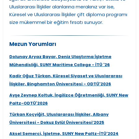
Uluslararası İlişkiler alanlarına merakınız var ise,
Küresel ve Uluslararası İlişkiler çift diploma programı
size mükemmel bir eğitim fırsatı sunuyor.
Mezun Yorumları
Dolunay Aryaz Bayar, Deniz Ulaştırma İşletme
Mühendisliği, SUNY Maritime College - İTÜ '26
Kadir Oğuz Türkan, Küresel Siyaset ve Uluslararası
İlişkiler, Binghamton Üniversitesi - ODTÜ'2026
Ayşe Zeynep Koltuk, İngilizce Öğretmenliği, SUNY New
Paltz-ODTÜ'2026
Türkan Koçyiğit, Uluslararası İlişkiler, Albany
Üniversitesi - Dokuz Eylül Üniversitesi’2025
Aksel Semerci, İşletme, SUNY New Paltz-İTÜ'2024