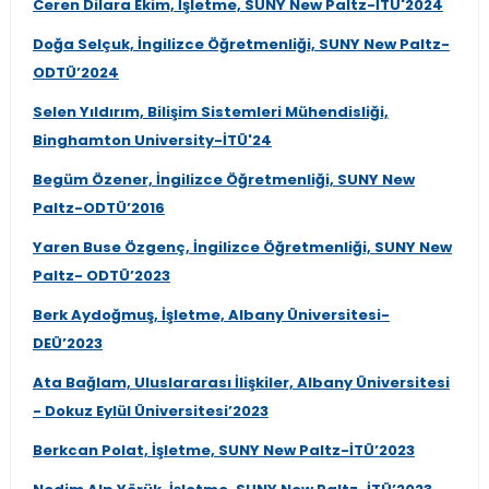
Ceren Dilara Ekim, İşletme, SUNY New Paltz-İTÜ'2024
Doğa Selçuk, İngilizce Öğretmenliği, SUNY New Paltz-
ODTÜ’2024
Selen Yıldırım, Bilişim Sistemleri Mühendisliği,
Binghamton University-İTÜ'24
Begüm Özener, İngilizce Öğretmenliği, SUNY New
Paltz-ODTÜ’2016
Yaren Buse Özgenç, İngilizce Öğretmenliği, SUNY New
Paltz- ODTÜ’2023
Berk Aydoğmuş, İşletme, Albany Üniversitesi-
DEÜ’2023
Ata Bağlam, Uluslararası İlişkiler, Albany Üniversitesi
- Dokuz Eylül Üniversitesi’2023
Berkcan Polat, İşletme, SUNY New Paltz-İTÜ’2023