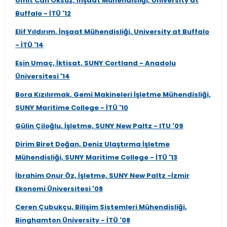
Ümit Can Öksüz, İnşaat Mühendisliği, University at
Buffalo - İTÜ '12
Elif Yıldırım, İnşaat Mühendisliği, University at Buffalo
- İTÜ '14
Esin Umaç, İktisat, SUNY Cortland - Anadolu
Üniversitesi '14
Bora Kızılırmak, Gemi Makineleri İşletme Mühendisliği,
SUNY Maritime College - İTÜ '10
Gülin Çiloğlu, İşletme, SUNY New Paltz - ITU '09
Dirim Biret Doğan, Deniz Ulaştırma İşletme
Mühendisliği, SUNY Maritime College - İTÜ '13
İbrahim Onur Öz, İşletme, SUNY New Paltz -İzmir
Ekonomi Üniversitesi '08
Ceren Çubukçu, Bilişim Sistemleri Mühendisliği,
Binghamton Üniversity - İTÜ '08