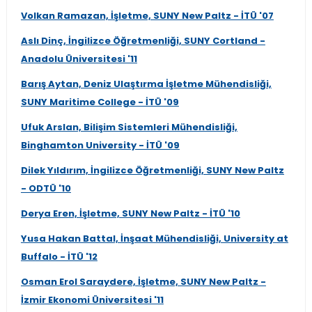
Volkan Ramazan, İşletme, SUNY New Paltz - İTÜ '07
Aslı Dinç, İngilizce Öğretmenliği, SUNY Cortland -
Anadolu Üniversitesi '11
Barış Aytan, Deniz Ulaştırma İşletme Mühendisliği,
SUNY Maritime College - İTÜ '09
Ufuk Arslan, Bilişim Sistemleri Mühendisliği,
Binghamton University - İTÜ '09
Dilek Yıldırım, İngilizce Öğretmenliği, SUNY New Paltz
- ODTÜ '10
Derya Eren, İşletme, SUNY New Paltz - İTÜ '10
Yusa Hakan Battal, İnşaat Mühendisliği, University at
Buffalo - İTÜ '12
Osman Erol Saraydere, İşletme, SUNY New Paltz -
İzmir Ekonomi Üniversitesi '11