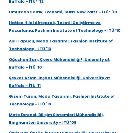
Buffalo - İTÜ* '12
Umutcan Saltık, Ekonomi, SUNY New Paltz - İTÜ* '10
Hatice Hilal Aktoprak, Tekstil Geliştirme ve
Pazarlama, Fashion Institute of Technology - İTÜ '10
Aslı Tapucu, Moda Tasarımı, Fashion Institute of
Technology - İTÜ '13
Oğuzhan Sarı, Çevre Mühendisliği*, Uniersity at
Buffalo - İTÜ '10
Şevket Aslan, İnşaat Mühendisliği, University at
Buffalo - İTÜ '11
Gizem Turan, Moda Tasarımı, Fashion Institute of
Technology - İTÜ '13
Mete Evrenol, Bilişim Sistemleri Mühendisliği,
Binghamton University - İTÜ '08