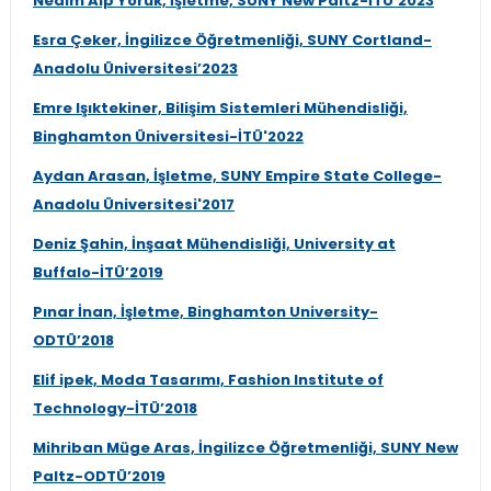
Nedim Alp Yörük, İşletme, SUNY New Paltz-İTÜ’2023
Esra Çeker, İngilizce Öğretmenliği, SUNY Cortland-
Anadolu Üniversitesi’2023
Emre Işıktekiner, Bilişim Sistemleri Mühendisliği,
Binghamton Üniversitesi-İTÜ'2022
Aydan Arasan, İşletme, SUNY Empire State College-
Anadolu Üniversitesi'2017
Deniz Şahin, İnşaat Mühendisliği, University at
Buffalo-İTÜ’2019
Pınar İnan, İşletme, Binghamton University-
ODTÜ’2018
Elif ipek, Moda Tasarımı, Fashion Institute of
Technology-İTÜ’2018
Mihriban Müge Aras, İngilizce Öğretmenliği, SUNY New
Paltz-ODTÜ’2019