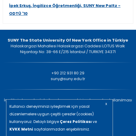
İpek Erkuş, İngilizce Öğretmenliği, SUNY New Paltz -
ODTÜ '10
SUNY The State University Of New York Office in Türkiye
Halaskargazi Mahallesi Halaskargazi Caddesi LOTUS Walk
Nişantaşı No: 38-66 E/215 İstanbul / TURKIYE 34371
+90 212 931 80 29
suny@suny.edu.tr
İçeriklerin kaynak gösterilmeden ve yazılı izin alınmadan kullanılması
x
yasaktır. © 2022 Tüm Hakları Saklıdır.
Kullanıcı deneyiminizi iyileştirmek için yasal
düzenlemelere uygun çeşitli çerezler (cookies)
in/ajans
kullanıyoruz. Detaylı bilgiye
Çerez Politikası
ve
KVKK Metni
sayfalarımızdan erişebilirsiniz.