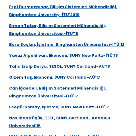
Ezgi Durmazpınar, Bilişim Sistemleri Mühendisliği,
Binghamton University-İTÜ’2019
Erman Tatar, Bilişim Sistemleri Mühendisliği,
Binghamton Üniversitesi-İTÜ'18
Bora Seçkin, İşletme, Binghamton Üniversitesi-İTÜ'12
Yavuz Alpehlivan, Ekonomi, SUNY New Paltz-İTÜ’18
Taha Eralp Derya, TESOL, SUNY Cortland-AU’18
Gizem Taş, Ekonomi, SUNY Cortland-AÜ'17
Can İğdebeli, Bilişim Sistemleri Mühendisliği,
Binghamton Üniversitesi-İTÜ'17
Ecegül Somay, İşletme, SUNY New Paltz-İTÜ'17
Neslihan Küçük, TEFL, SUNY Cortland- Anadolu
Üniversitesi'15