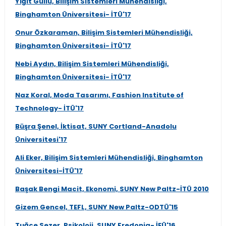
Yiğit Güllü, Bilişim Sistemleri Mühendisliği,
Binghamton Üniversitesi- İTÜ'17
Onur Özkaraman, Bilişim Sistemleri Mühendisliği,
Binghamton Üniversitesi- İTÜ'17
Nebi Aydın, Bilişim Sistemleri Mühendisliği,
Binghamton Üniversitesi- İTÜ'17
Naz Koral, Moda Tasarımı, Fashion Institute of
Technology- İTÜ'17
Büşra Şenel, İktisat, SUNY Cortland-Anadolu
Üniversitesi'17
Ali Eker, Bilişim Sistemleri Mühendisliği, Binghamton
Üniversitesi-İTÜ'17
Başak Bengi Macit, Ekonomi, SUNY New Paltz-İTÜ 2010
Gizem Gencel, TEFL, SUNY New Paltz-ODTÜ'15
Tuğçe Sezer, Psikoloji, SUNY Fredonia- İEÜ'16