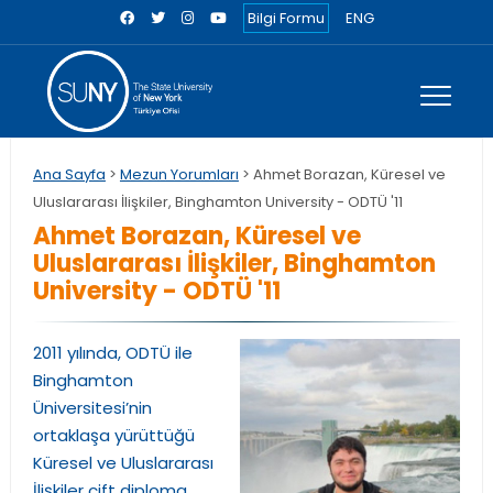
Bilgi Formu
ENG
Ana Sayfa
>
Mezun Yorumları
> Ahmet Borazan, Küresel ve
Uluslararası İlişkiler, Binghamton University - ODTÜ '11
Ahmet Borazan, Küresel ve
Uluslararası İlişkiler, Binghamton
University - ODTÜ '11
2011 yılında, ODTÜ ile
Binghamton
Üniversitesi’nin
ortaklaşa yürüttüğü
Küresel ve Uluslararası
İlişkiler çift diploma