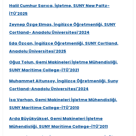
Halil Cumhur Sarıca, İşletme, SUNY New Paltz-
İTÜ'2025
Zeynep Özge Elmas, İngilizce Öğretmenliği, SUNY
Cortland- Anadolu Üniversitesi’2024
Eda Özcan, İngilizce Öğretmenliği, SUNY Cortland,
Anadolu Üniversitesi’2025
Oğuz Tolun, Gemi Makineleri İşletme Mühendisliği,
SUNY Maritime College-İTÜ'2021
Muhammet Altunsoy, İngilizce Öğretmenliği, Suny
Cortland-Anadolu Üniversitesi'2024
İsa Varhan, Gemi Makineleri İşletme Mühendisliği,
SUNY Maritime College-İTÜ'2010
Arda Büyükyüksel, Gemi Makineleri İşletme
Mühendisliği, SUNY Maritime College-İTÜ'2011