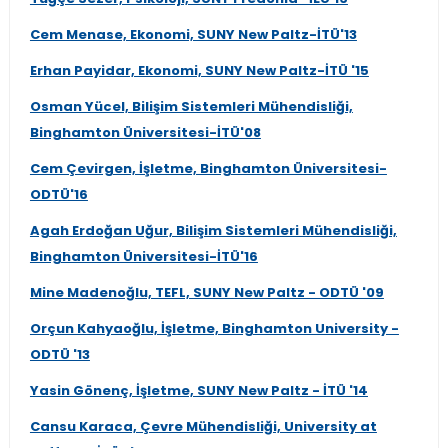
Cem Menase, Ekonomi, SUNY New Paltz-İTÜ'13
Erhan Payidar, Ekonomi, SUNY New Paltz-İTÜ '15
Osman Yücel, Bilişim Sistemleri Mühendisliği,
Binghamton Üniversitesi-İTÜ'08
Cem Çevirgen, İşletme, Binghamton Üniversitesi-
ODTÜ'16
Agah Erdoğan Uğur, Bilişim Sistemleri Mühendisliği,
Binghamton Üniversitesi-İTÜ'16
Mine Madenoğlu, TEFL, SUNY New Paltz - ODTÜ '09
Orçun Kahyaoğlu, İşletme, Binghamton University -
ODTÜ '13
Yasin Gönenç, İşletme, SUNY New Paltz - İTÜ '14
Cansu Karaca, Çevre Mühendisliği, University at