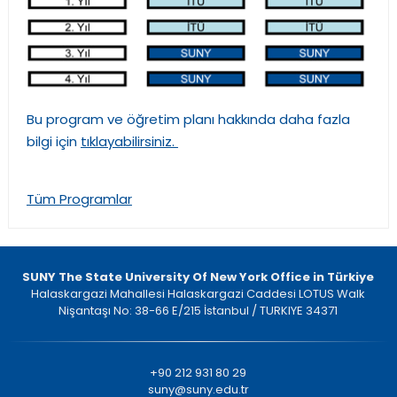
Bu program ve öğretim planı hakkında daha fazla
bilgi için
tıklayabilirsiniz.
Tüm Programlar
SUNY The State University Of New York Office in Türkiye
Halaskargazi Mahallesi Halaskargazi Caddesi LOTUS Walk
Nişantaşı No: 38-66 E/215 İstanbul / TURKIYE 34371
+90 212 931 80 29
suny@suny.edu.tr