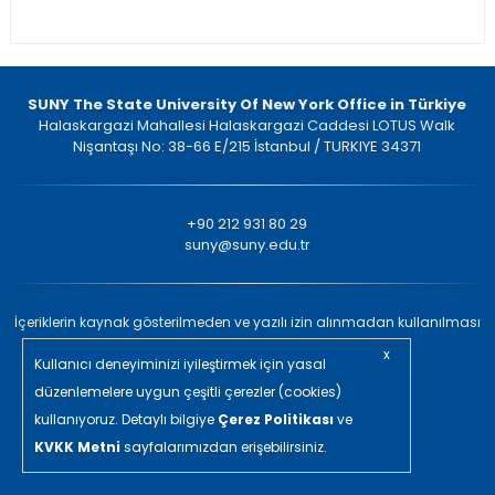
SUNY The State University Of New York Office in Türkiye
Halaskargazi Mahallesi Halaskargazi Caddesi LOTUS Walk
Nişantaşı No: 38-66 E/215 İstanbul / TURKIYE 34371
+90 212 931 80 29
suny@suny.edu.tr
İçeriklerin kaynak gösterilmeden ve yazılı izin alınmadan kullanılması
yasaktır. © 2022 Tüm Hakları Saklıdır.
x
Kullanıcı deneyiminizi iyileştirmek için yasal
in/ajans
düzenlemelere uygun çeşitli çerezler (cookies)
kullanıyoruz. Detaylı bilgiye
Çerez Politikası
ve
KVKK Metni
sayfalarımızdan erişebilirsiniz.