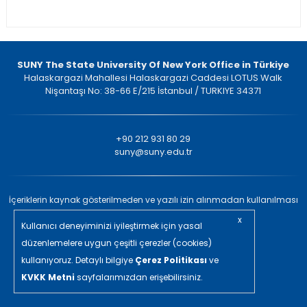
SUNY The State University Of New York Office in Türkiye
Halaskargazi Mahallesi Halaskargazi Caddesi LOTUS Walk
Nişantaşı No: 38-66 E/215 İstanbul / TURKIYE 34371
+90 212 931 80 29
suny@suny.edu.tr
İçeriklerin kaynak gösterilmeden ve yazılı izin alınmadan kullanılması
yasaktır. © 2022 Tüm Hakları Saklıdır.
x
Kullanıcı deneyiminizi iyileştirmek için yasal
in/ajans
düzenlemelere uygun çeşitli çerezler (cookies)
kullanıyoruz. Detaylı bilgiye
Çerez Politikası
ve
KVKK Metni
sayfalarımızdan erişebilirsiniz.