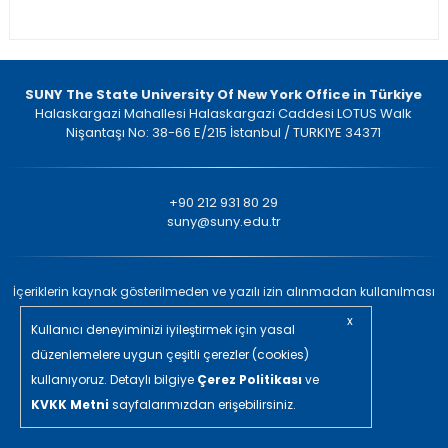
SUNY The State University Of New York Office in Türkiye
Halaskargazi Mahallesi Halaskargazi Caddesi LOTUS Walk
Nişantaşı No: 38-66 E/215 İstanbul / TURKIYE 34371
+90 212 931 80 29
suny@suny.edu.tr
İçeriklerin kaynak gösterilmeden ve yazılı izin alınmadan kullanılması
yasaktır. © 2022 Tüm Hakları Saklıdır.
x
Kullanıcı deneyiminizi iyileştirmek için yasal
in/ajans
düzenlemelere uygun çeşitli çerezler (cookies)
kullanıyoruz. Detaylı bilgiye
Çerez Politikası
ve
KVKK Metni
sayfalarımızdan erişebilirsiniz.