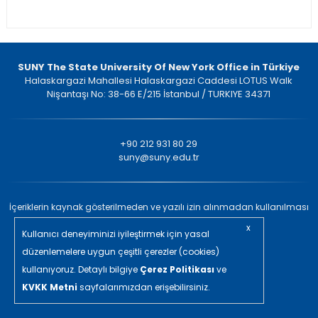
SUNY The State University Of New York Office in Türkiye
Halaskargazi Mahallesi Halaskargazi Caddesi LOTUS Walk
Nişantaşı No: 38-66 E/215 İstanbul / TURKIYE 34371
+90 212 931 80 29
suny@suny.edu.tr
İçeriklerin kaynak gösterilmeden ve yazılı izin alınmadan kullanılması
yasaktır. © 2022 Tüm Hakları Saklıdır.
x
Kullanıcı deneyiminizi iyileştirmek için yasal
in/ajans
düzenlemelere uygun çeşitli çerezler (cookies)
kullanıyoruz. Detaylı bilgiye
Çerez Politikası
ve
KVKK Metni
sayfalarımızdan erişebilirsiniz.